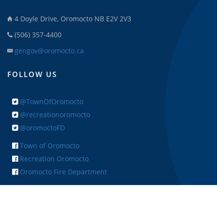
4 Doyle Drive, Oromocto NB E2V 2V3
(506) 357-4400
gengov@oromocto.ca
FOLLOW US
@TownOfOromocto
@recreationoromocto
@oromoctoFD
Town of Oromocto
Recreation Oromocto
Oromocto Fire Department
+ FEEDBACK