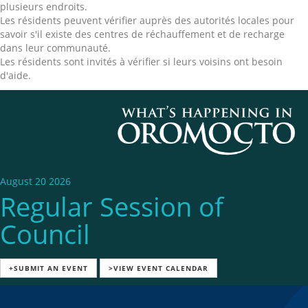
plusieurs endroits.
Les résidents peuvent vérifier auprès des autorités locales pour
savoir s'il existe des centres de réchauffement et de recharge
dans leur communauté.
Les résidents sont invités à vérifier si leurs voisins ont besoin
d'aide.
August 20 2026
Regular Session of
Council
+SUBMIT AN EVENT
>VIEW EVENT CALENDAR