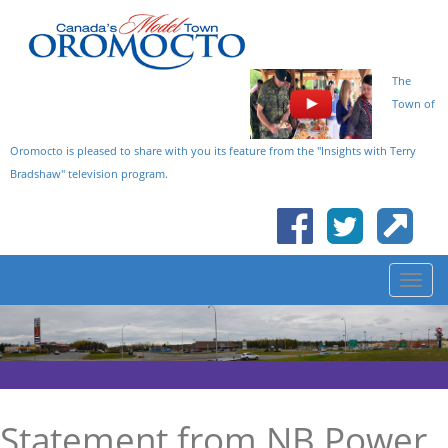
The
Town of
Oromocto is pleased to share with you its feature from the "Insights with Terry
Bradshaw" television program.
Statement from NB Power